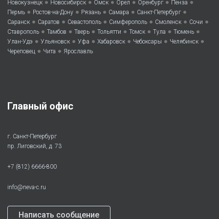
•
•
•
•
•
•
Новокузнецк
Новосибирск
Омск
Орел
Оренбург
Пенза
•
•
•
•
•
Пермь
Ростов-на-Дону
Рязань
Самара
Санкт-Петербург
•
•
•
•
•
•
Саранск
Саратов
Севастополь
Симферополь
Смоленск
Сочи
•
•
•
•
•
•
•
Ставрополь
Тамбов
Тверь
Тольятти
Томск
Тула
Тюмень
•
•
•
•
•
•
Улан-Удэ
Ульяновск
Уфа
Хабаровск
Чебоксары
Челябинск
•
•
Череповец
Чита
Ярославль
Главный офис
г. Санкт-Петербург
пр. Лиговский, д. 73
+7 (812) 6666-800
info@neva-c.ru
Написать сообщение