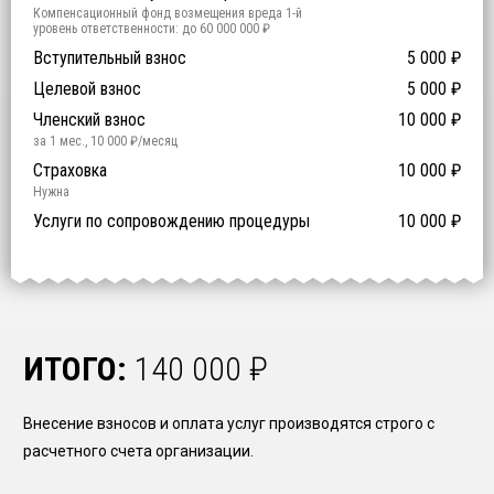
Компенсационный фонд возмещения вреда
1
-й
уровень ответственности:
до 60 000 000 ₽
Участие в гос. тендерах и аукционах
Вступительный взнос
5 000
0
₽
₽
Компенсационный фонд договорных обязательств
0
-
Целевой взнос
5 000
₽
й уровень ответственности:
Не требуется
Членский взнос
10 000
₽
за 1 мес.
,
10 000
₽/месяц
Предоставление специалистов НРС
Сертификат ISO 9001
Сертификат ISO 14001
Сертификат OHSAS 18001
Страховка
14 500
14 500
14 500
10 000
0
₽
₽
₽
₽
₽
0
ISO 9001
ISO 14001
OHSAS 18001
Нужна
₽ за человека
Услуги по сопровождению процедуры
10 000
₽
ИТОГО:
140 000
₽
Внесение взносов и оплата услуг производятся строго с
расчетного счета организации.