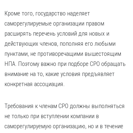
Курган
Х
Курск
Кроме того, государство наделяет
Хабаровск
Л
саморегулируемые организации правом
Ч
Липецк
расширять перечень условий для новых и
Чебоксары
М
Челябинск
действующих членов, пополняя его любыми
Магнитогорск
Череповец
пунктами, не противоречащими вышестоящим
Махачкала
Чита
Мурманск
НПА. Поэтому важно при подборе СРО обращать
Я
Н
внимание на то, какие условия предъявляет
Ярославль
Набережные Челны
конкретная ассоциация.
Нижний Новгород
Нижний Тагил
Новокузнецк
Требования к членам СРО должны выполняться
Новосибирск
не только при вступлении компании в
саморегулируемую организацию, но и в течение