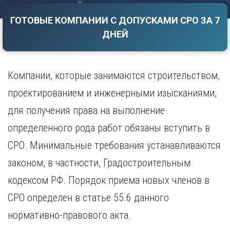
Саратов
Волгоград
ГОТОВЫЕ КОМПАНИИ С ДОПУСКАМИ СРО ЗА 7
Севастополь
Воронеж
ДНЕЙ
Симферополь
Е
Смоленск
Екатеринбург
Сочи
Ставрополь
Компании, которые занимаются строительством,
И
Т
Иваново
проектированием и инженерными изысканиями,
Ижевск
Тамбов
для получения права на выполнение
Иркутск
Тверь
определенного рода работ обязаны вступить в
Тольятти
К
Томск
СРО. Минимальные требования устанавливаются
Казань
Тула
Калининград
законом, в частности, Градостроительным
Тюмень
Калуга
кодексом РФ. Порядок приема новых членов в
У
Кемерово
СРО определен в статье 55.6 данного
Киров
Улан-Удэ
Краснодар
Ульяновск
нормативно-правового акта.
Красноярск
Уфа