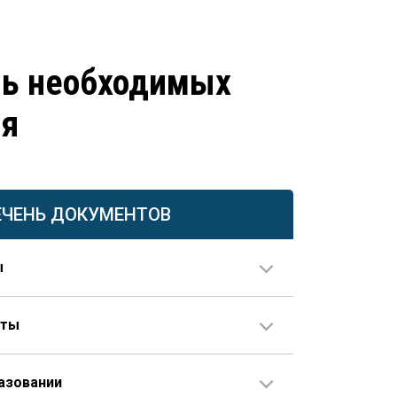
нь необходимых
ия
ЕЧЕНЬ ДОКУМЕНТОВ
ы
нты
ия в паспорте не совпадает с данными документов
е предоставляется свидетельство о перемене
азовании
 наличии стажа, не внесенного в трудовую книжку,