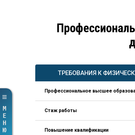
Профессиональ
д
ТРЕБОВАНИЯ К ФИЗИЧЕС
Профессиональное высшее образов
По направлению строительства, изысканий 
МЕНЮ
Стаж работы
В организации соответствующего профиля 
Повышение квалификации
года из которых – на руководящей должно