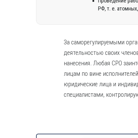
Проведение работ
РФ, т. е. атомны
За саморегулируемыми орган
деятельностью своих членов
нанесения. Любая СРО заинт
лицам по вине исполнителей
юридические лица и индив
специалистами, контролиру