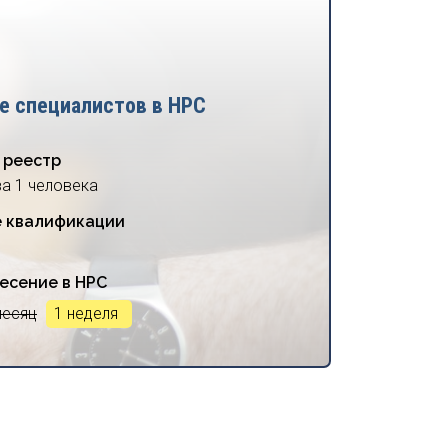
е специалистов в НРС
 реестр
за 1 человека
 квалификации
есение в НРС
месяц
1 неделя