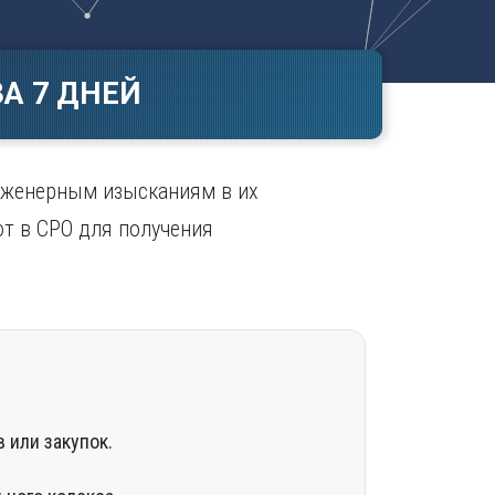
Ч
в
ополь
Чебоксары
ополь
Челябинск
А 7 ДНЕЙ
ск
Череповец
Чита
поль
Я
нженерным изысканиям в их
Ярославль
ют в СРО для получения
 или закупок.