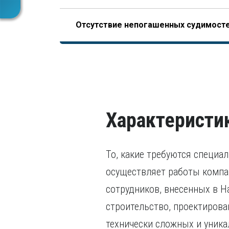
Опыт работы по специальности – не менее 10 л
Пройденное гражданином по меньшей мере 
только после получения диплома (это отличае
Отсутствие непогашенных судимост
НОСТРОЙ, допускающего начало отсчета трудо
последних пяти лет.
завершения образования).
В том числе, уголовного преследования.
Характеристи
То, какие требуются специа
осуществляет работы компан
сотрудников, внесенных в Н
строительство, проектирова
технически сложных и уника