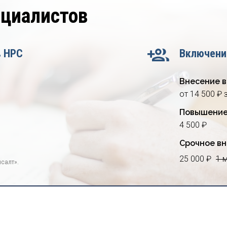
ециалистов
в НРС
Включени
Внесение в
от 14 500 ₽ 
Повышение
4 500 ₽
Срочное вн
25 000 ₽
1 
салт».