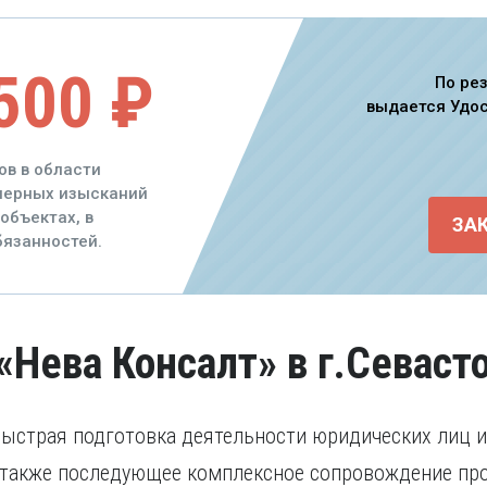
500 ₽
По ре
выдается Удо
ов в области
енерных изысканий
объектах, в
ЗА
язанностей.
«Нева Консалт» в г.Севаст
быстрая подготовка деятельности юридических лиц 
а также последующее комплексное сопровождение пр