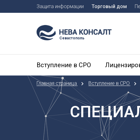
Защита информации
Торговый дом
П
Москва
Санкт-П
Севастополь
А
Арханге
Вступление в СРО
Лицензиро
Астраха
Б
Главная страница
Вступление в СРО
Барнаул
Белгоро
Брянск
СПЕЦИАЛ
В
Владиво
Владика
Владим