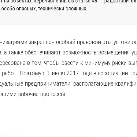
 на объектах, перечисленных в статье 48.1 Градостроител
х, особо опасных, технически сложных.
изациями закреплен особый правовой статус: они о
, а также обеспечивают возможность возмещения ущ
ересована в том, чтобы свести к минимуму риски в
 работ. Поэтому с 1 июля 2017 года в ассоциации п
идуальные предприниматели, располагающие квалиф
ющими рабочие процессы.