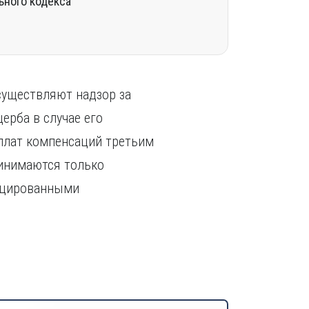
ьного кодекса
существляют надзор за
ерба в случае его
ыплат компенсаций третьим
ринимаются только
ицированными