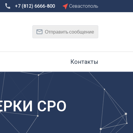
+7 (812) 6666-800
Севастополь
Сбросить
Т
Отправить сообщение
Тамбов
Тверь
рг
Тольятти
Томск
Контакты
Тула
Тюмень
У
Улан-Удэ
на-Дону
Ульяновск
ЕРКИ СРО
Уфа
Х
Хабаровск
к