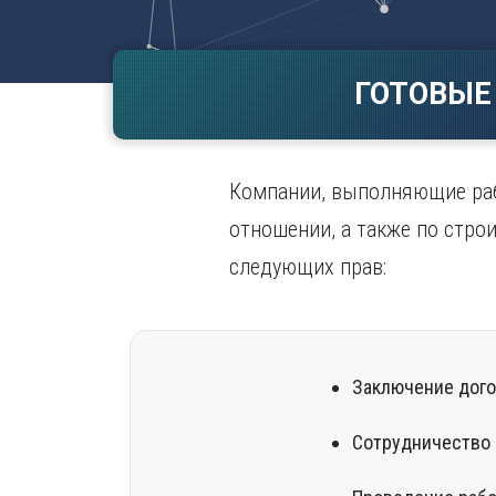
Волгогр
Вороне
ГОТОВЫЕ
Е
Екатери
И
Компании, выполняющие раб
Иванов
Ижевск
отношении, а также по стро
Иркутск
следующих прав:
Заключение дого
Сотрудничество 