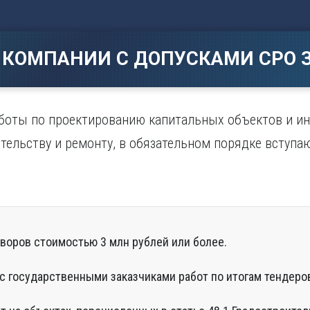
Магнитогорск
Сарато
ад
Махачкала
Севаст
ж
Мурманск
Симфер
 КОМПАНИИ С ДОПУСКАМИ СРО З
Н
Смолен
нбург
Набережные Челны
Сочи
Нижний Новгород
Ставро
Нижний Тагил
оты по проектированию капитальных объектов и и
о
Новокузнецк
ительству и ремонту, в обязательном порядке вступа
Новосибирск
воров стоимостью 3 млн рублей или более.
с государственными заказчиками работ по итогам тендеров