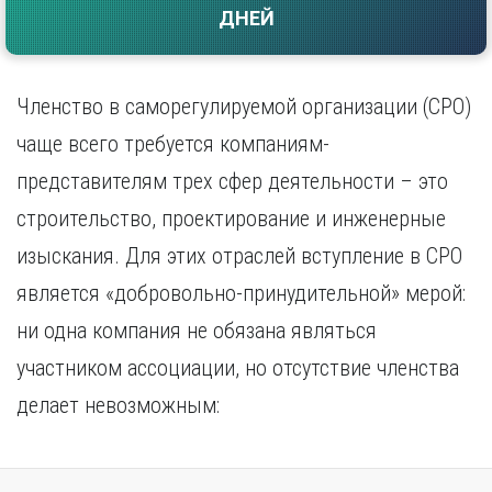
ДНЕЙ
Саратов
Волгоград
Севастополь
Воронеж
Симферополь
Е
Смоленск
Членство в саморегулируемой организации (СРО)
Екатеринбург
Сочи
чаще всего требуется компаниям-
Ставрополь
И
представителям трех сфер деятельности – это
Т
Иваново
строительство, проектирование и инженерные
Ижевск
Тамбов
Иркутск
Тверь
изыскания. Для этих отраслей вступление в СРО
Тольятти
К
является «добровольно-принудительной» мерой:
Томск
Казань
ни одна компания не обязана являться
Тула
Калининград
Тюмень
участником ассоциации, но отсутствие членства
Калуга
У
Кемерово
делает невозможным:
Киров
Улан-Удэ
Краснодар
Ульяновск
Красноярск
Уфа