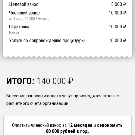
Компенсационный фонд договорных обязательств
0
-
Целевой взнос
5 000
₽
й уровень ответственности:
Не требуется
Членский взнос
10 000
₽
за 1 мес.
,
10 000
₽/месяц
Предоставление специалистов НРС
Сертификат ISO 9001
Сертификат ISO 14001
Сертификат OHSAS 18001
Страховка
14 500
14 500
14 500
10 000
0
₽
₽
₽
₽
₽
0
ISO 9001
ISO 14001
OHSAS 18001
Нужна
₽ за человека
Услуги по сопровождению процедуры
10 000
₽
ИТОГО:
140 000
₽
Внесение взносов и оплата услуг производятся строго с
расчетного счета организации.
Оплатить членский взнос за
12 месяцев
и
сэкономить
60 000
рублей в год.