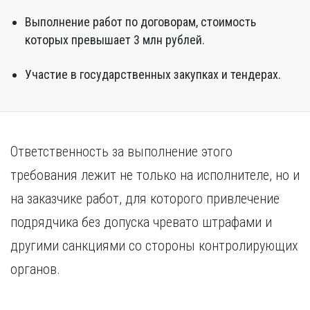
Курган
Х
Выполнение работ по договорам, стоимость
Курск
Хабаровск
которых превышает 3 млн рублей.
Л
Ч
Липецк
Участие в государственных закупках и тендерах.
Чебоксары
М
Челябинск
Магнитогорск
Череповец
Махачкала
Чита
Мурманск
Ответственность за выполнение этого
Я
Н
требования лежит не только на исполнителе, но и
Ярославль
Набережные Челны
на заказчике работ, для которого привлечение
Нижний Новгород
подрядчика без допуска чревато штрафами и
Нижний Тагил
Новокузнецк
другими санкциями со стороны контролирующих
Новосибирск
органов.