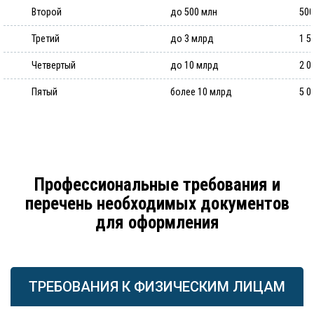
Второй
до 500 млн
500
Третий
до 3 млрд
1 5
Четвертый
до 10 млрд
2 0
Пятый
более 10 млрд
5 0
Профессиональные требования и
перечень необходимых документов
для оформления
ТРЕБОВАНИЯ К ФИЗИЧЕСКИМ ЛИЦАМ