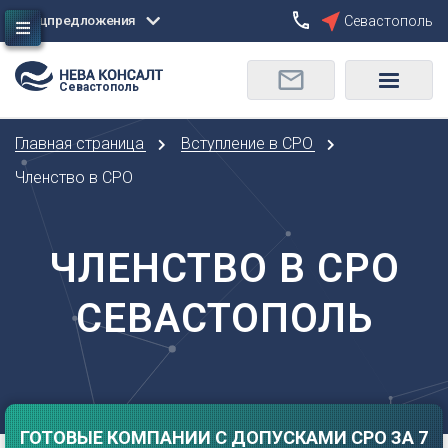
Спецпредложения
Севастополь
Сбросить
Севастополь
О
Москва
Санкт-Петербург
Омск
Главная страница
Вступление в СРО
Орел
А
Оренбург
Членство в СРО
Архангельск
П
Астрахань
Пенза
ЧЛЕНСТВО В СРО
Б
Пермь
Барнаул
Р
СЕВАСТОПОЛЬ
Белгород
Ростов-на-Дону
Брянск
Рязань
В
С
Владивосток
Самара
Владикавказ
ГОТОВЫЕ КОМПАНИИ С ДОПУСКАМИ СРО ЗА 7
Саранск
Владимир