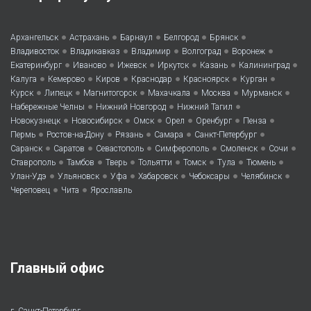
•
•
•
•
•
Архангельск
Астрахань
Барнаул
Белгород
Брянск
•
•
•
•
•
Владивосток
Владикавказ
Владимир
Волгоград
Воронеж
•
•
•
•
•
•
Екатеринбург
Иваново
Ижевск
Иркутск
Казань
Калининград
•
•
•
•
•
•
Калуга
Кемерово
Киров
Краснодар
Красноярск
Курган
•
•
•
•
•
•
Курск
Липецк
Магнитогорск
Махачкала
Москва
Мурманск
•
•
•
Набережные Челны
Нижний Новгород
Нижний Тагил
•
•
•
•
•
•
Новокузнецк
Новосибирск
Омск
Орел
Оренбург
Пенза
•
•
•
•
•
Пермь
Ростов-на-Дону
Рязань
Самара
Санкт-Петербург
•
•
•
•
•
•
Саранск
Саратов
Севастополь
Симферополь
Смоленск
Сочи
•
•
•
•
•
•
•
Ставрополь
Тамбов
Тверь
Тольятти
Томск
Тула
Тюмень
•
•
•
•
•
•
Улан-Удэ
Ульяновск
Уфа
Хабаровск
Чебоксары
Челябинск
•
•
Череповец
Чита
Ярославль
Главный офис