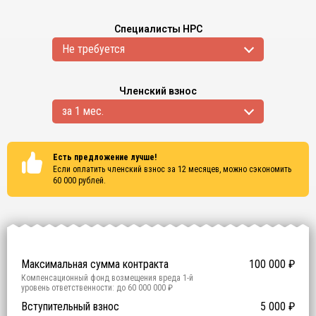
Специалисты НРС
Не требуется
Членский взнос
за 1 мес.
Есть предложение лучше!
Если оплатить членский взнос за 12 месяцев, можно сэкономить
60 000
рублей.
Сертификаты
ISO 9001
ISO 14001
OHSAS 18001
Максимальная сумма контракта
100 000
₽
Компенсационный фонд возмещения вреда
1
-й
уровень ответственности:
до 60 000 000 ₽
Участие в гос. тендерах и аукционах
Вступительный взнос
5 000
0
₽
₽