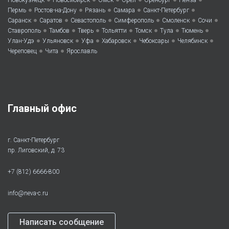
Новокузнецк
Новосибирск
Омск
Орел
Оренбург
Пенза
•
•
•
•
•
Пермь
Ростов-на-Дону
Рязань
Самара
Санкт-Петербург
•
•
•
•
•
•
Саранск
Саратов
Севастополь
Симферополь
Смоленск
Сочи
•
•
•
•
•
•
•
Ставрополь
Тамбов
Тверь
Тольятти
Томск
Тула
Тюмень
•
•
•
•
•
•
Улан-Удэ
Ульяновск
Уфа
Хабаровск
Чебоксары
Челябинск
•
•
Череповец
Чита
Ярославль
Главный офис
г. Санкт-Петербург
пр. Лиговский, д. 73
+7 (812) 6666-800
info@neva-c.ru
Написать сообщение