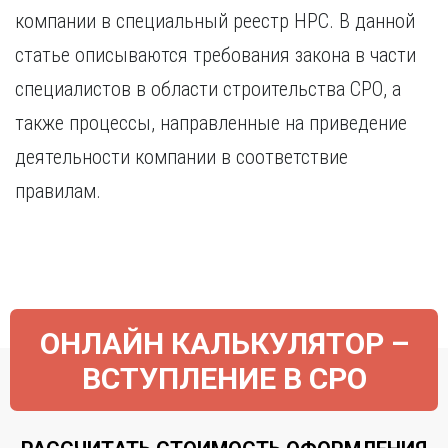
Курган
компании в специальный реестр НРС. В данной
Х
Курск
статье описываются требования закона в части
Хабаровск
Л
специалистов в области строительства СРО, а
Ч
Липецк
Чебоксары
также процессы, направленные на приведение
М
Челябинск
деятельности компании в соответствие
Магнитогорск
Череповец
Махачкала
правилам.
Чита
Мурманск
Я
Н
Ярославль
Набережные Челны
Нижний Новгород
Нижний Тагил
ОНЛАЙН КАЛЬКУЛЯТОР –
Новокузнецк
ВСТУПЛЕНИЕ В СРО
Новосибирск