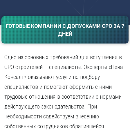
Саратов
Волгоград
Севастополь
Воронеж
Симферополь
Е
ГОТОВЫЕ КОМПАНИИ С ДОПУСКАМИ СРО ЗА 7
Смоленск
Екатеринбург
Сочи
ДНЕЙ
Ставрополь
И
Т
Иваново
Одно из основных требований для вступления в
Ижевск
Тамбов
Иркутск
Тверь
СРО строителей – специалисты. Эксперты «Нева
Тольятти
К
Консалт» оказывают услуги по подбору
Томск
Казань
специалистов и помогают оформить с ними
Тула
Калининград
Тюмень
трудовые отношения в соответствии с нормами
Калуга
У
Кемерово
действующего законодательства. При
Киров
Улан-Удэ
необходимости содействуем внесению
Краснодар
Ульяновск
собственных сотрудников обратившейся
Красноярск
Уфа