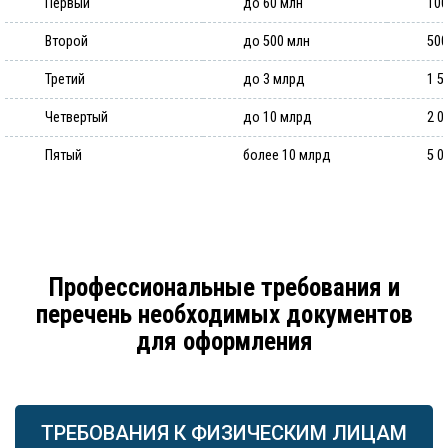
Первый
до 60 млн
100
Второй
до 500 млн
500
Третий
до 3 млрд
1 5
Четвертый
до 10 млрд
2 0
Пятый
более 10 млрд
5 0
Профессиональные требования и
перечень необходимых документов
для оформления
ТРЕБОВАНИЯ К ФИЗИЧЕСКИМ ЛИЦАМ