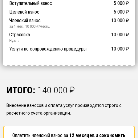
Участие в гос. тендерах и аукционах
Вступительный взнос
5 000
0
₽
₽
Компенсационный фонд договорных обязательств
0
-
Целевой взнос
5 000
₽
й уровень ответственности:
Не требуется
Членский взнос
10 000
₽
за 1 мес.
,
10 000
₽/месяц
Предоставление специалистов НРС
Сертификат ISO 9001
Сертификат ISO 14001
Сертификат OHSAS 18001
Страховка
14 500
14 500
14 500
10 000
0
₽
₽
₽
₽
₽
0
ISO 9001
ISO 14001
OHSAS 18001
Нужна
₽ за человека
Услуги по сопровождению процедуры
10 000
₽
ИТОГО:
140 000
₽
Внесение взносов и оплата услуг производятся строго с
расчетного счета организации.
Оплатить членский взнос за
12 месяцев
и
сэкономить