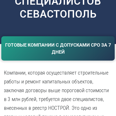
СПЕЦИАЛИСТОВ
Саратов
Волгоград
СЕВАСТОПОЛЬ
Севастополь
Воронеж
Симферополь
Е
Смоленск
Екатеринбург
Сочи
Ставрополь
И
Т
ГОТОВЫЕ КОМПАНИИ С ДОПУСКАМИ СРО ЗА 7
Иваново
ДНЕЙ
Ижевск
Тамбов
Иркутск
Тверь
Тольятти
К
Томск
Компании, которая осуществляет строительные
Казань
Тула
работы и ремонт капитальных объектов,
Калининград
Тюмень
Калуга
заключая договоры выше пороговой стоимости
У
Кемерово
в 3 млн рублей, требуется двое специалистов,
Киров
Улан-Удэ
Краснодар
Ульяновск
внесенных в реестр НОСТРОЙ. Это одно из
Красноярск
Уфа