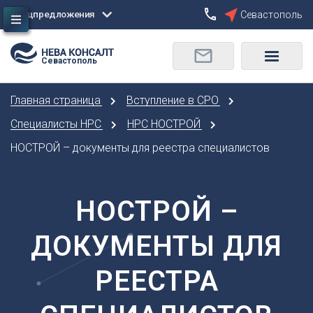
Спецпредложения
Севастополь
Сбросить
Севастополь
О
Москва
Санкт-Петербург
Омск
Главная страница
Вступление в СРО
Орел
А
Оренбург
Специалисты НРС
НРС НОСТРОЙ
Архангельск
П
НОСТРОЙ – документы для реестра специалистов
Астрахань
Пенза
Б
Пермь
Барнаул
НОСТРОЙ –
Р
Белгород
Ростов-на-Дону
Брянск
ДОКУМЕНТЫ ДЛЯ
Рязань
В
С
РЕЕСТРА
Владивосток
Самара
Владикавказ
Саранск
Владимир