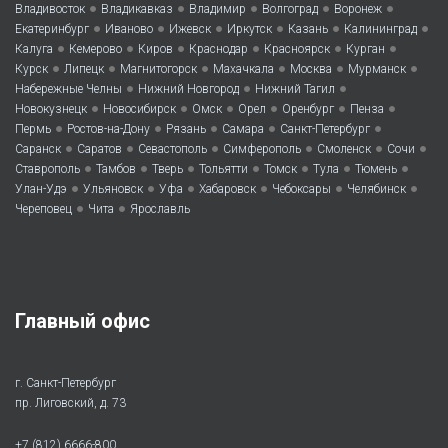
•
•
•
•
•
Владивосток
Владикавказ
Владимир
Волгоград
Воронеж
•
•
•
•
•
•
Екатеринбург
Иваново
Ижевск
Иркутск
Казань
Калининград
•
•
•
•
•
•
Калуга
Кемерово
Киров
Краснодар
Красноярск
Курган
•
•
•
•
•
•
Курск
Липецк
Магнитогорск
Махачкала
Москва
Мурманск
•
•
•
Набережные Челны
Нижний Новгород
Нижний Тагил
•
•
•
•
•
•
Новокузнецк
Новосибирск
Омск
Орел
Оренбург
Пенза
•
•
•
•
•
Пермь
Ростов-на-Дону
Рязань
Самара
Санкт-Петербург
•
•
•
•
•
•
Саранск
Саратов
Севастополь
Симферополь
Смоленск
Сочи
•
•
•
•
•
•
•
Ставрополь
Тамбов
Тверь
Тольятти
Томск
Тула
Тюмень
•
•
•
•
•
•
Улан-Удэ
Ульяновск
Уфа
Хабаровск
Чебоксары
Челябинск
•
•
Череповец
Чита
Ярославль
Главный офис
г. Санкт-Петербург
пр. Лиговский, д. 73
+7 (812) 6666-800