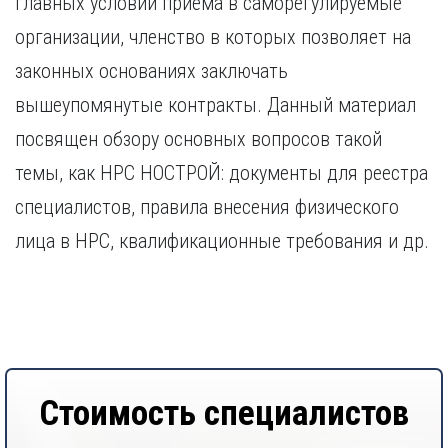
главных условий приема в саморегулируемые
Курган
Х
Курск
организации, членство в которых позволяет на
Хабаровск
Л
законных основаниях заключать
Ч
Липецк
вышеупомянутые контракты. Данный материал
Чебоксары
М
посвящен обзору основных вопросов такой
Челябинск
Магнитогорск
Череповец
темы, как НРС НОСТРОЙ: документы для реестра
Махачкала
Чита
специалистов, правила внесения физического
Мурманск
Я
лица в НРС, квалификационные требования и др.
Н
Ярославль
Набережные Челны
Нижний Новгород
Нижний Тагил
Новокузнецк
Новосибирск
Стоимость специалистов