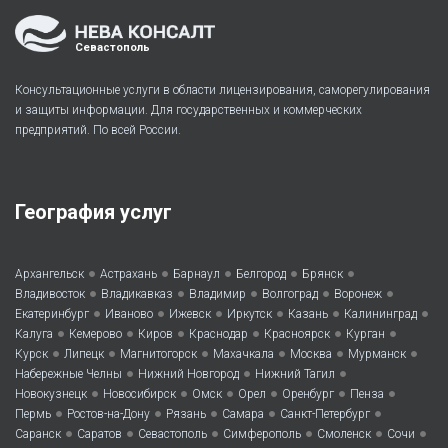
Севастополь
Консультационные услуги в области лицензирования, саморегулирования
и защиты информации. Для государственных и коммерческих
предприятий. По всей России.
География услуг
•
•
•
•
•
Архангельск
Астрахань
Барнаул
Белгород
Брянск
•
•
•
•
•
Владивосток
Владикавказ
Владимир
Волгоград
Воронеж
•
•
•
•
•
•
Екатеринбург
Иваново
Ижевск
Иркутск
Казань
Калининград
•
•
•
•
•
•
Калуга
Кемерово
Киров
Краснодар
Красноярск
Курган
•
•
•
•
•
•
Курск
Липецк
Магнитогорск
Махачкала
Москва
Мурманск
•
•
•
Набережные Челны
Нижний Новгород
Нижний Тагил
•
•
•
•
•
•
Новокузнецк
Новосибирск
Омск
Орел
Оренбург
Пенза
•
•
•
•
•
Пермь
Ростов-на-Дону
Рязань
Самара
Санкт-Петербург
•
•
•
•
•
•
Саранск
Саратов
Севастополь
Симферополь
Смоленск
Сочи