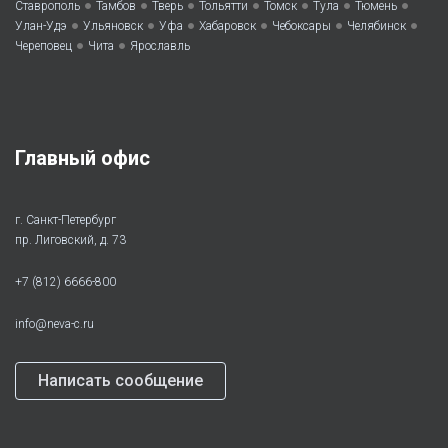
•
•
•
•
•
•
•
Ставрополь
Тамбов
Тверь
Тольятти
Томск
Тула
Тюмень
•
•
•
•
•
•
Улан-Удэ
Ульяновск
Уфа
Хабаровск
Чебоксары
Челябинск
•
•
Череповец
Чита
Ярославль
Главный офис
г. Санкт-Петербург
пр. Лиговский, д. 73
+7 (812) 6666-800
info@neva-c.ru
Написать сообщение