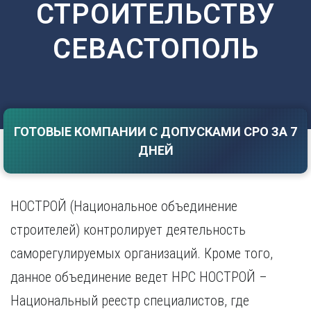
СТРОИТЕЛЬСТВУ
Саратов
Волгоград
Севастополь
Воронеж
СЕВАСТОПОЛЬ
Симферополь
Е
Смоленск
Екатеринбург
Сочи
Ставрополь
И
Т
Иваново
ГОТОВЫЕ КОМПАНИИ С ДОПУСКАМИ СРО ЗА 7
Ижевск
Тамбов
ДНЕЙ
Иркутск
Тверь
Тольятти
К
Томск
Казань
НОСТРОЙ (Национальное объединение
Тула
Калининград
Тюмень
строителей) контролирует деятельность
Калуга
У
Кемерово
саморегулируемых организаций. Кроме того,
Киров
Улан-Удэ
данное объединение ведет НРС НОСТРОЙ –
Краснодар
Ульяновск
Национальный реестр специалистов, где
Красноярск
Уфа