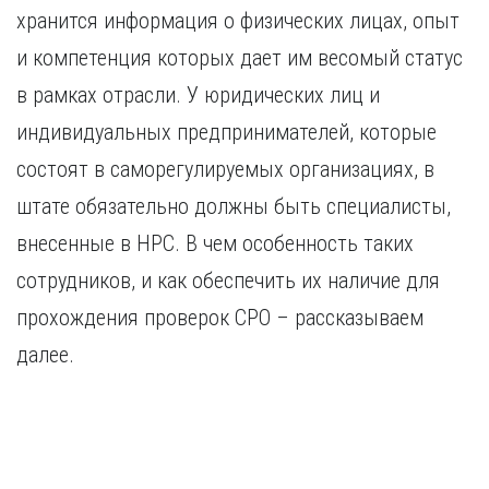
Курган
хранится информация о физических лицах, опыт
Х
Курск
и компетенция которых дает им весомый статус
Хабаровск
Л
в рамках отрасли. У юридических лиц и
Ч
Липецк
Чебоксары
индивидуальных предпринимателей, которые
М
Челябинск
состоят в саморегулируемых организациях, в
Магнитогорск
Череповец
штате обязательно должны быть специалисты,
Махачкала
Чита
Мурманск
внесенные в НРС. В чем особенность таких
Я
Н
сотрудников, и как обеспечить их наличие для
Ярославль
Набережные Челны
прохождения проверок СРО – рассказываем
Нижний Новгород
далее.
Нижний Тагил
Новокузнецк
Новосибирск