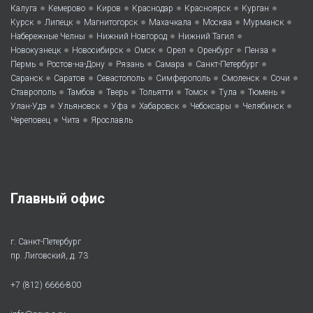
•
•
•
•
•
•
Калуга
Кемерово
Киров
Краснодар
Красноярск
Курган
•
•
•
•
•
•
Курск
Липецк
Магнитогорск
Махачкала
Москва
Мурманск
•
•
•
Набережные Челны
Нижний Новгород
Нижний Тагил
•
•
•
•
•
•
Новокузнецк
Новосибирск
Омск
Орел
Оренбург
Пенза
•
•
•
•
•
Пермь
Ростов-на-Дону
Рязань
Самара
Санкт-Петербург
•
•
•
•
•
•
Саранск
Саратов
Севастополь
Симферополь
Смоленск
Сочи
•
•
•
•
•
•
•
Ставрополь
Тамбов
Тверь
Тольятти
Томск
Тула
Тюмень
•
•
•
•
•
•
Улан-Удэ
Ульяновск
Уфа
Хабаровск
Чебоксары
Челябинск
•
•
Череповец
Чита
Ярославль
Главный офис
г. Санкт-Петербург
пр. Лиговский, д. 73
+7 (812) 6666-800