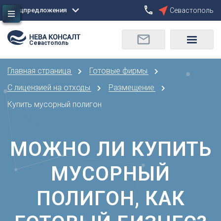
Спецпредложения
Севастополь
Сбросить
Севастополь
О
Москва
Санкт-Петербург
Омск
Главная страница
Готовые фирмы
Орел
А
Оренбург
С лицензией на отходы
Размещение
Архангельск
П
Купить мусорный полигон
Астрахань
Пенза
Б
Пермь
Барнаул
МОЖНО ЛИ КУПИТЬ
Р
Белгород
Ростов-на-Дону
Брянск
МУСОРНЫЙ
Рязань
В
С
ПОЛИГОН, КАК
Владивосток
Самара
Владикавказ
Саранск
Владимир