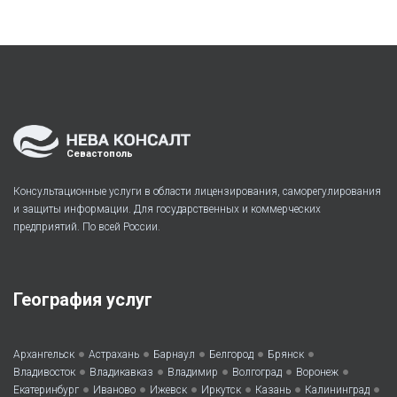
Севастополь
Консультационные услуги в области лицензирования, саморегулирования
и защиты информации. Для государственных и коммерческих
предприятий. По всей России.
География услуг
•
•
•
•
•
Архангельск
Астрахань
Барнаул
Белгород
Брянск
•
•
•
•
•
Владивосток
Владикавказ
Владимир
Волгоград
Воронеж
•
•
•
•
•
•
Екатеринбург
Иваново
Ижевск
Иркутск
Казань
Калининград