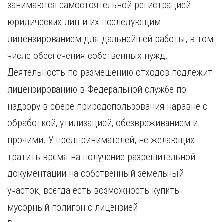
занимаются самостоятельной регистрацией
Курган
Х
Курск
юридических лиц и их последующим
Хабаровск
Л
лицензированием для дальнейшей работы, в том
Ч
Липецк
числе обеспечения собственных нужд.
Чебоксары
М
Челябинск
Деятельность по размещению отходов подлежит
Магнитогорск
Череповец
лицензированию в Федеральной службе по
Махачкала
Чита
надзору в сфере природопользования наравне с
Мурманск
Я
обработкой, утилизацией, обезвреживанием и
Н
Ярославль
Набережные Челны
прочими. У предпринимателей, не желающих
Нижний Новгород
тратить время на получение разрешительной
Нижний Тагил
документации на собственный земельный
Новокузнецк
Новосибирск
участок, всегда есть возможность купить
мусорный полигон с лицензией