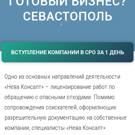
ГОТОВЫЙ БИЗНЕС?
Саратов
Волгоград
СЕВАСТОПОЛЬ
Севастополь
Воронеж
Симферополь
Е
Смоленск
Екатеринбург
Сочи
Ставрополь
И
Т
ВСТУПЛЕНИЕ КОМПАНИИ В СРО ЗА 1 ДЕНЬ
Иваново
Ижевск
Тамбов
Иркутск
Тверь
Тольятти
Одно из основных направлений деятельности
К
Томск
«Нева Консалт» – лицензирование работ по
Казань
Тула
Калининград
обращению с опасными отходами. Помимо
Тюмень
Калуга
сопровождения соискателей, оформляющих
У
Кемерово
Киров
разрешительную документацию на собственные
Улан-Удэ
Краснодар
Ульяновск
компании, специалисты «Нева Консалт»
Красноярск
Уфа