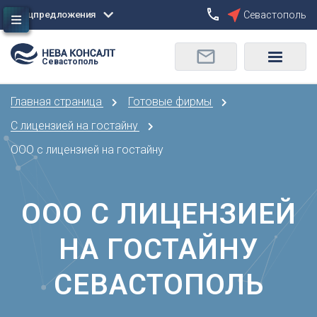
Спецпредложения
Севастополь
Сбросить
Севастополь
О
Москва
Санкт-Петербург
Омск
Главная страница
Готовые фирмы
Орел
А
Оренбург
С лицензией на гостайну
Архангельск
П
ООО с лицензией на гостайну
Астрахань
Пенза
Б
Пермь
Барнаул
ООО С ЛИЦЕНЗИЕЙ
Р
Белгород
Ростов-на-Дону
Брянск
НА ГОСТАЙНУ
Рязань
В
С
СЕВАСТОПОЛЬ
Владивосток
Самара
Владикавказ
Саранск
Владимир