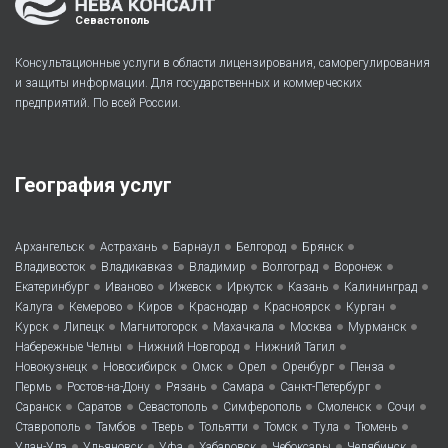
Севастополь
Консультационные услуги в области лицензирования, саморегулирования
и защиты информации. Для государственных и коммерческих
предприятий. По всей России.
География услуг
•
•
•
•
•
Архангельск
Астрахань
Барнаул
Белгород
Брянск
•
•
•
•
•
Владивосток
Владикавказ
Владимир
Волгоград
Воронеж
•
•
•
•
•
•
Екатеринбург
Иваново
Ижевск
Иркутск
Казань
Калининград
•
•
•
•
•
•
Калуга
Кемерово
Киров
Краснодар
Красноярск
Курган
•
•
•
•
•
•
Курск
Липецк
Магнитогорск
Махачкала
Москва
Мурманск
•
•
•
Набережные Челны
Нижний Новгород
Нижний Тагил
•
•
•
•
•
•
Новокузнецк
Новосибирск
Омск
Орел
Оренбург
Пенза
•
•
•
•
•
Пермь
Ростов-на-Дону
Рязань
Самара
Санкт-Петербург
•
•
•
•
•
•
Саранск
Саратов
Севастополь
Симферополь
Смоленск
Сочи
•
•
•
•
•
•
•
Ставрополь
Тамбов
Тверь
Тольятти
Томск
Тула
Тюмень
•
•
•
•
•
•
Улан-Удэ
Ульяновск
Уфа
Хабаровск
Чебоксары
Челябинск