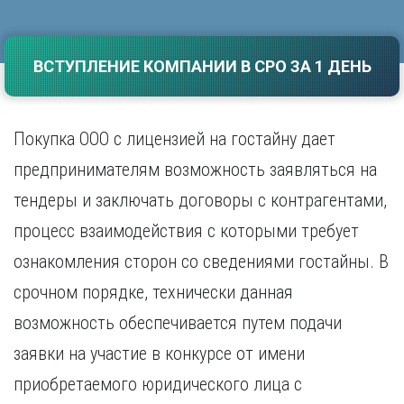
Саратов
Волгоград
Севастополь
Воронеж
Симферополь
ВСТУПЛЕНИЕ КОМПАНИИ В СРО ЗА 1 ДЕНЬ
Е
Смоленск
Екатеринбург
Сочи
Ставрополь
И
Покупка ООО с лицензией на гостайну дает
Т
Иваново
предпринимателям возможность заявляться на
Ижевск
Тамбов
тендеры и заключать договоры с контрагентами,
Иркутск
Тверь
Тольятти
процесс взаимодействия с которыми требует
К
Томск
ознакомления сторон со сведениями гостайны. В
Казань
Тула
Калининград
срочном порядке, технически данная
Тюмень
Калуга
возможность обеспечивается путем подачи
У
Кемерово
Киров
Улан-Удэ
заявки на участие в конкурсе от имени
Краснодар
Ульяновск
приобретаемого юридического лица с
Красноярск
Уфа