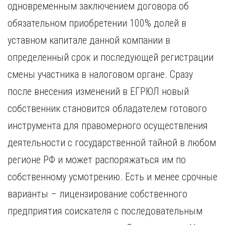
одновременным заключением договора об
Курган
Х
Курск
обязательном приобретении 100% долей в
Хабаровск
Л
уставном капитале данной компании в
Ч
Липецк
определенный срок и последующей регистрации
Чебоксары
М
Челябинск
смены участника в налоговом органе. Сразу
Магнитогорск
Череповец
после внесения изменений в ЕГРЮЛ новый
Махачкала
Чита
Мурманск
собственник становится обладателем готового
Я
Н
инструмента для правомерного осуществления
Ярославль
Набережные Челны
деятельности с государственной тайной в любом
Нижний Новгород
регионе РФ и может распоряжаться им по
Нижний Тагил
Новокузнецк
собственному усмотрению. Есть и менее срочные
Новосибирск
варианты – лицензирование собственного
предприятия соискателя с последовательным