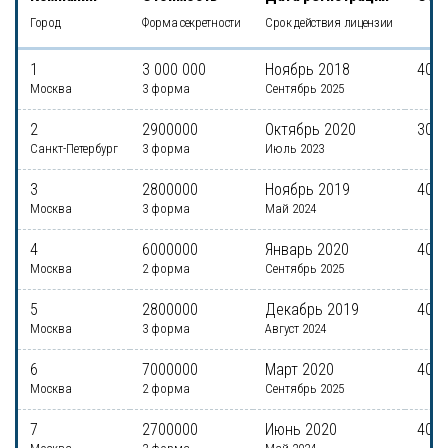
Город
Форма секретности
Срок действия лицензии
1
3 000 000
Ноябрь 2018
40 0
Москва
3 форма
Сентябрь 2025
2
2900000
Октябрь 2020
30 0
Санкт-Петербург
3 форма
Июль 2023
3
2800000
Ноябрь 2019
40 0
Москва
3 форма
Май 2024
4
6000000
Январь 2020
40 0
Москва
2 форма
Сентябрь 2025
5
2800000
Декабрь 2019
40 0
Москва
3 форма
Август 2024
6
7000000
Март 2020
40 0
Москва
2 форма
Сентябрь 2025
7
2700000
Июнь 2020
40 0