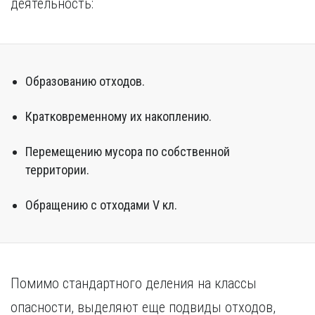
деятельность:
Курган
Х
Курск
Хабаровск
Л
Ч
Липецк
Образованию отходов.
Чебоксары
М
Челябинск
Магнитогорск
Кратковременному их накоплению.
Череповец
Махачкала
Чита
Мурманск
Перемещению мусора по собственной
Я
территории.
Н
Ярославль
Набережные Челны
Обращению с отходами V кл.
Нижний Новгород
Нижний Тагил
Новокузнецк
Новосибирск
Помимо стандартного деления на классы
опасности, выделяют еще подвиды отходов,