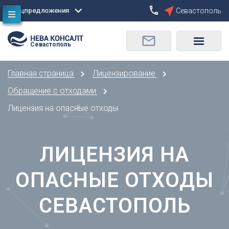
Спецпредложения
Севастополь
Сбросить
Севастополь
О
Москва
Санкт-Петербург
Омск
Главная страница
Лицензирование
Орел
А
Оренбург
Обращение с отходами
Архангельск
П
Лицензия на опасные отходы
Астрахань
Пенза
Б
Пермь
Барнаул
ЛИЦЕНЗИЯ НА
Р
Белгород
Ростов-на-Дону
Брянск
ОПАСНЫЕ ОТХОДЫ
Рязань
В
С
СЕВАСТОПОЛЬ
Владивосток
Самара
Владикавказ
Саранск
Владимир