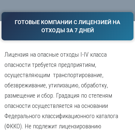
Саратов
Волгоград
Севастополь
Воронеж
Симферополь
ГОТОВЫЕ КОМПАНИИ С ЛИЦЕНЗИЕЙ НА
Е
Смоленск
ОТХОДЫ ЗА 7 ДНЕЙ
Екатеринбург
Сочи
Ставрополь
И
Т
Иваново
Лицензия на опасные отходы I-IV класса
Ижевск
Тамбов
опасности требуется предприятиям,
Иркутск
Тверь
осуществляющим транспортирование,
Тольятти
К
Томск
обезвреживание, утилизацию, обработку,
Казань
Тула
Калининград
размещение и сбор. Градация по степеням
Тюмень
Калуга
опасности осуществляется на основании
У
Кемерово
Федерального классификационного каталога
Киров
Улан-Удэ
Краснодар
Ульяновск
(ФККО). Не подлежит лицензированию
Красноярск
Уфа