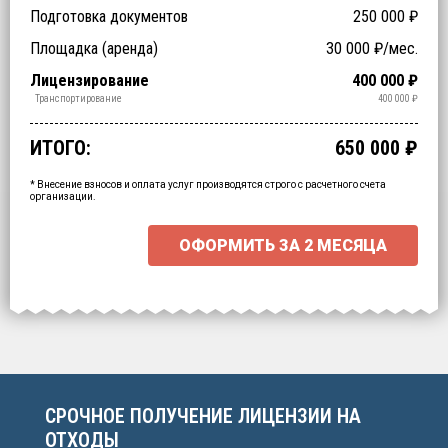
Подготовка документов
250 000
₽
Заключение ФБУЗ (ЦГиЭ)
Заключение РОСПОТРЕБНАДЗОРа (СЭЗ)
Технические специалисты (обучение)
Отходы > 200
Спецтехника (аренда)
Оборудование (аренда)
Площадка (аренда)
30 000
₽/мес.
NaN
NaN
₽
₽
₽
₽
₽
₽
Срочное получение
1-4 классы отходов
Лицензирование
400 000
₽
₽
₽
Обработка
Утилизация
Обезвреживание
Размещение
Сбор
Транспортирование
400 000
₽
₽
₽
₽
₽
₽
ИТОГО:
650 000
₽
Промежуточный итог:
15000
₽
Ваша персональна скидка
-
15000
₽
* Внесение взносов и оплата услуг производятся строго с расчетного счета
организации.
ОФОРМИТЬ ЗА
2 МЕСЯЦА
Выберите интересующие вас пункты
для начала расчёта.
СРОЧНОЕ ПОЛУЧЕНИЕ ЛИЦЕНЗИИ НА
ОТХОДЫ